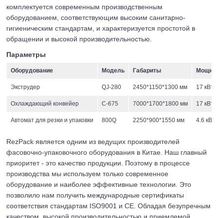
комплектуется современным производственным
оборудованием, соответствующим высоким санитарно-
гигиеническим стандартам, и характеризуется простотой в
обращении и высокой производительностью.
Параметры
Оборудование
Модель
Габариты
Мощно
Экструдер
QJ-280
2450*1150*1300 мм
17 кВт
Охлаждающий конвейер
C-675
7000*1700*1800 мм
17 кВт
Автомат для резки и упаковки
800Q
2250*900*1550 мм
4.6 кВт
RezPack является одним из ведущих производителей
фасовочно-упаковочного оборудования в Китае. Наш главный
приоритет - это качество продукции. Поэтому в процессе
производства мы используем только современное
оборудование и наиболее эффективные технологии. Это
позволило нам получить международные сертификаты
соответствия стандартам ISO9001 и СЕ. Обладая безупречным
качеством, высокой производительностью и приемлемой