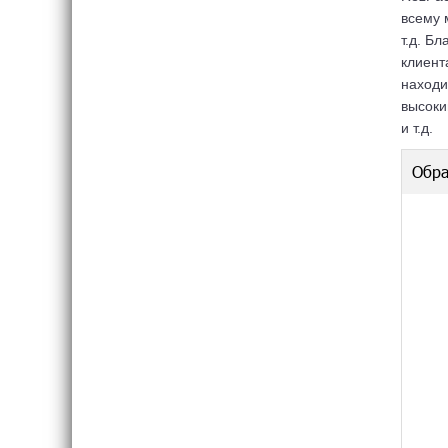
всему 
т.д. Б
клиент
находи
высоки
и т.д.
Обра