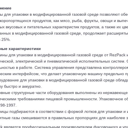
нение
 для упаковки в модифицированной газовой среде позволяют обе
скоропортящихся продуктов, как мясо, рыба, фрукты, овощи и выпе
ых вкусовых и питательных характеристик продуктов, а также их цв
анных в модифицированной газовой среде, продолжает расширять
в 25%.
ные характеристики
ины для упаковки в модифицированной газовой среде от RezPack
ческой, электрической и пневматической исполнительных систем.
ьностью в работе. Система управления представлена контроллер
еским интерфейсом, что делает упаковочную машину предельно п
рудование для упаковки в модифицированной газовой среде облад
ку быстро и аккуратно.
овные структурные части оборудования выполнены из нержавеющей 
ическими требованиями пищевой промышленности. Упаковочное об
98-1997.
рицы подбираются в соответствии с формой лотков для упаковки и
итные газы смешиваются в правильных пропорциях для наиболее э
k является профессиональным производителем фасовочного и упа