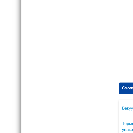
Схож
Ваку
Терм
упак