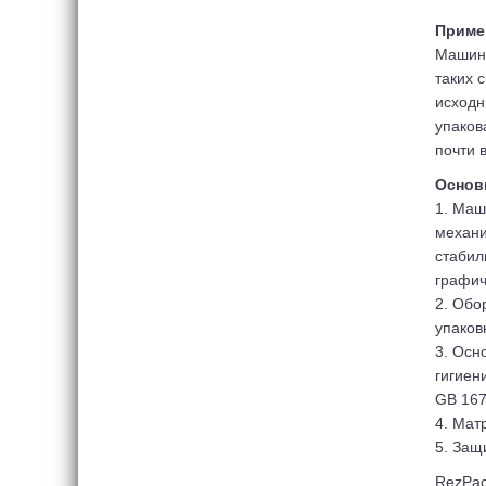
Приме
Машины
таких 
исходн
упаков
почти 
Основ
1. Маш
механи
стабил
графич
2. Обо
упаков
3. Осн
гигиен
GB 167
4. Мат
5. Защ
RezPac