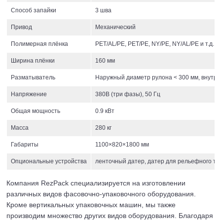
Способ запайки
3 шва
Привод
Механический
Полимерная плёнка
PET/AL/PE, PET/PE, NY/PE, NY/AL/PE и т.д.
Ширина плёнки
160 мм
Разматыватель
Наружный диаметр рулона < 300 мм, внутре
Напряжение
380В (три фазы), 50 Гц
Общая мощность
0.9 кВт
Масса
280 кг
Габариты
1100×820×1800 мм
Опциональные устройства
ленточный датер, датер для рельефного т
Компания RezPack специализируется на изготовлении
различных видов фасовочно-упаковочного оборудования.
Кроме вертикальных упаковочных машин, мы также
производим множество других видов оборудования. Благодаря