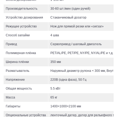
Производительность
30-60 шт./мин (один ручей)
Устройство дозирования
Стаканчиковый дозатор
Режущее устройство
Нож для прямой резки или «зигзаг»
Способ запайки
4 шва
Привод
Сервопривод / шаговый двигатель
Полимерная плёнка
PET/AL/PE, PET/PE, NY/PE, NY/AL/PE и т.д.
Ширина плёнки
350 мм
Разматыватель
Наружный диаметр рулона < 300 мм, Внутр
Напряжение
220В (одна фаза), 50 Гц
Общая мощность
5.5 кВт
Масса
65 кг
Габариты
1400×1000×2100 мм
Опциональные устройства
ленточный датер, датер для рельефного т